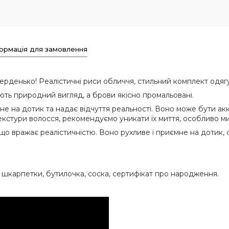
ормація для замовлення
рденько! Реалістичні риси обличчя, стильний комплект одягу
ають природний вигляд, а брови якісно промальовані.
 на дотик та надає відчуття реальності. Воно може бути акк
кстури волосся, рекомендуємо уникати їх миття, особливо м
, що вражає реалістичністю. Воно рухливе і приємне на дотик,
ка, шкарпетки, бутилочка, соска, сертифікат про народження.