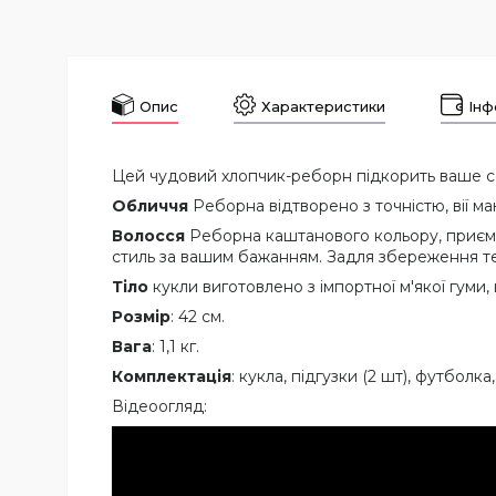
Опис
Характеристики
Інф
Цей чудовий хлопчик-реборн підкорить ваше се
Обличчя
Реборна відтворено з точністю, вії м
Волосся
Реборна каштанового кольору, приємне
стиль за вашим бажанням. Задля збереження те
Тіло
кукли виготовлено з імпортної м'якої гуми
Розмір
: 42 см.
Вага
: 1,1 кг.
Комплектація
: кукла, підгузки (2 шт), футбол
Відеоогляд: