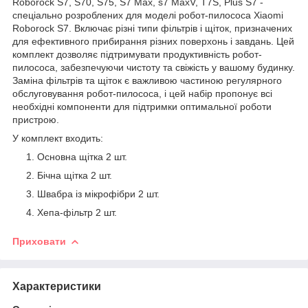
Roborock S7, S70, S75, S7 Max, s7 MaxV, T7S, Plus S7 -
спеціально розроблених для моделі робот-пилососа Xiaomi
Roborock S7. Включає різні типи фільтрів і щіток, призначених
для ефективного прибирання різних поверхонь і завдань. Цей
комплект дозволяє підтримувати продуктивність робот-
пилососа, забезпечуючи чистоту та свіжість у вашому будинку.
Заміна фільтрів та щіток є важливою частиною регулярного
обслуговування робот-пилососа, і цей набір пропонує всі
необхідні компоненти для підтримки оптимальної роботи
пристрою.
У комплект входить:
Основна щітка 2 шт.
Бічна щітка 2 шт.
Швабра із мікрофібри 2 шт.
Хепа-фільтр 2 шт.
Приховати
Характеристики