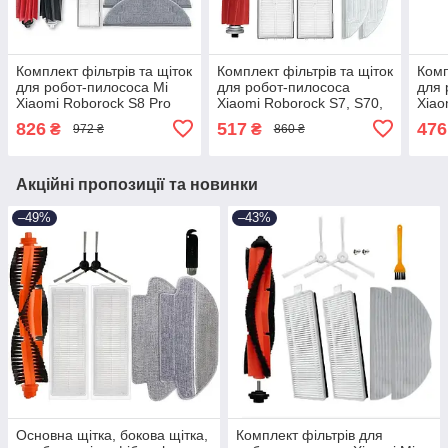
Комплект фільтрів та щіток
Комплект фільтрів та щіток
Комп
для робот-пилососа Mi
для робот-пилососа
для 
Xiaomi Roborock S8 Pro
Xiaomi Roborock S7, S70,
Xiao
Ultra, S8, S8 Plus Best
S75, S7 Max, s7 MaxV,
Q7 M
826
517
476
₴
₴
972 ₴
860 ₴
T7S, Plus S7, Max Ultra
Акційні пропозиції та новинки
–49%
–43%
Основна щітка, бокова щітка,
Комплект фільтрів для