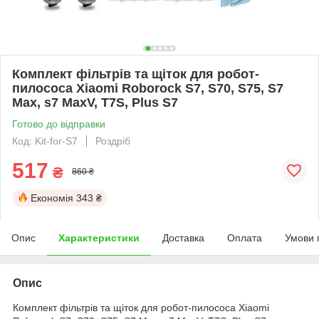
Комплект фільтрів та щіток для робот-
пилососа Xiaomi Roborock S7, S70, S75, S7
Max, s7 MaxV, T7S, Plus S7
Готово до відправки
Код: Kit-for-S7
Роздріб
517
₴
860 ₴
Економія
343 ₴
Опис
Характеристики
Доставка
Оплата
Умови 
Опис
Комплект фільтрів та щіток для робот-пилососа Xiaomi