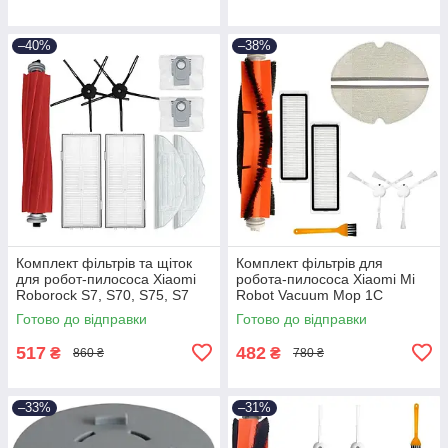
–40%
–38%
Комплект фільтрів та щіток
Комплект фільтрів для
для робот-пилососа Xiaomi
робота-пилососа Xiaomi Mi
Roborock S7, S70, S75, S7
Robot Vacuum Mop 1С
Max, s7 MaxV, T7S, Plus S7,
STYTJ01ZHM SKV4093GL
Готово до відправки
Готово до відправки
Max Ultra
STYTJ02ZHM STYTJ03ZHM
517
482
₴
₴
860 ₴
780 ₴
–33%
–31%