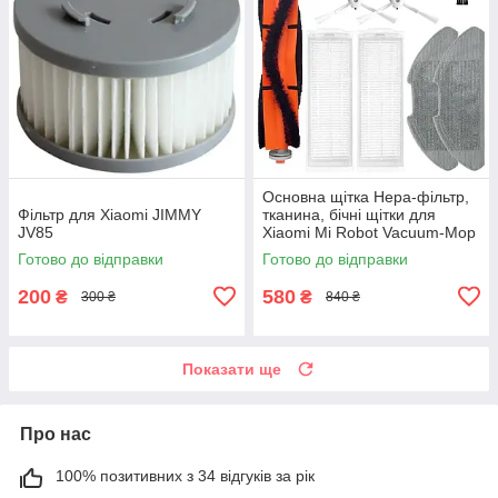
Основна щітка Hepa-фільтр,
Фільтр для Xiaomi JIMMY
тканина, бічні щітки для
JV85
Xiaomi Mi Robot Vacuum-Mop
2 Pro Lite MJST1S
Готово до відправки
Готово до відправки
200
580
₴
₴
300 ₴
840 ₴
Показати ще
Про нас
100% позитивних з 34 відгуків за рік