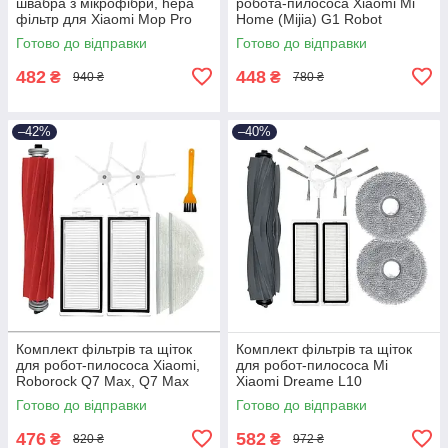
швабра з мікрофібри, hepa
робота-пилососа Xiaomi Mi
фільтр для Xiaomi Mop Pro
Home (Mijia) G1 Robot
Vacuum Mop Essential
Готово до відправки
Готово до відправки
MJSTG1
482
448
₴
₴
940 ₴
780 ₴
–42%
–40%
Комплект фільтрів та щіток
Комплект фільтрів та щіток
для робот-пилососа Xiaomi,
для робот-пилососа Mi
Roborock Q7 Max, Q7 Max
Xiaomi Dreame L10
plus, T8
Prime/Ultra/L10s
Готово до відправки
Готово до відправки
476
582
₴
₴
820 ₴
972 ₴