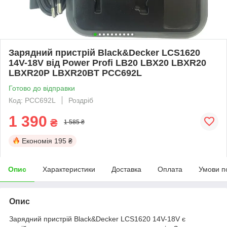
Зарядний пристрій Black&Decker LCS1620
14V-18V від Power Profi LB20 LBX20 LBXR20
LBXR20P LBXR20BT PCC692L
Готово до відправки
Код: PCC692L
Роздріб
1 390
₴
1 585 ₴
Економія
195 ₴
Опис
Характеристики
Доставка
Оплата
Умови п
Опис
Зарядний пристрій Black&Decker LCS1620 14V-18V є