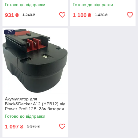
батарея LBXR20,
Power Profi
Готово до відправки
Готово до відправки
LB2X4020, SL186K, ASL188K,
2
931
1 100
₴
₴
1 240 ₴
1 430 ₴
–7%
Акумулятор для
Black&Decker A12 (HPB12) від
Power Profi 12В, 2Ач батарея
A12E A12EX A12-XJ FS120B,
Готово до відправки
2
1 097
₴
1 179 ₴