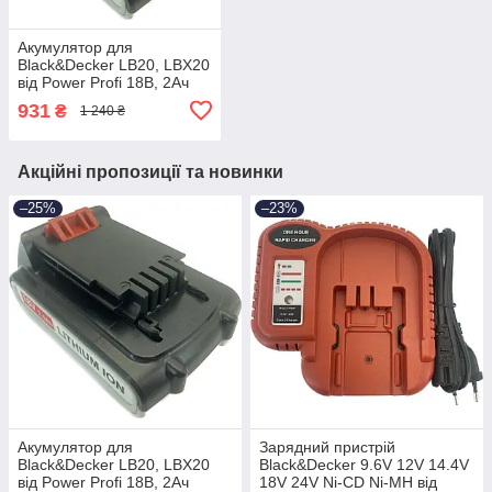
Акумулятор для
Black&Decker LB20, LBX20
від Power Profi 18В, 2Ач
батарея LBXR20,
931
₴
1 240 ₴
LB2X4020, SL186K,
ASL188K, 2
Акційні пропозиції та новинки
–25%
–23%
Акумулятор для
Зарядний пристрій
Black&Decker LB20, LBX20
Black&Decker 9.6V 12V 14.4V
від Power Profi 18В, 2Ач
18V 24V Ni-CD Ni-MH від