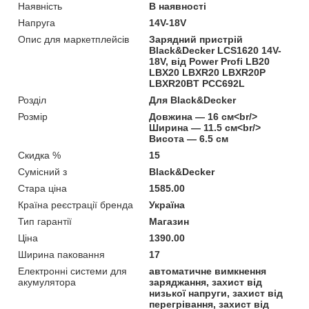
Наявність
В наявності
Напруга
14V-18V
Опис для маркетплейсів
Зарядний пристрій
Black&Decker LCS1620 14V-
18V, від Power Profi LB20
LBX20 LBXR20 LBXR20P
LBXR20BT PCC692L
Розділ
Для Black&Decker
Розмір
Довжина — 16 см<br/>
Ширина — 11.5 см<br/>
Висота — 6.5 см
Скидка %
15
Сумісний з
Black&Decker
Стара ціна
1585.00
Країна реєстрації бренда
Україна
Тип гарантії
Магазин
Ціна
1390.00
Ширина паковання
17
Електронні системи для
автоматичне вимкнення
акумулятора
заряджання, захист від
низької напруги, захист від
перегрівання, захист від