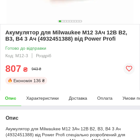
Акумулятор для Milwaukee M12 3Ач 12В B2,
B3, B4 3 Ач (4932451388) від Power Profi
Готово до відправки
Код: M12-3
Роздріб
807
₴
943 ₴
Економія
136 ₴
Опис
Характеристики
Доставка
Оплата
Умови п
Опис
Акумулятор для Milwaukee M12 3Ач 12В B2, B3, B4 3 Ач
(4932451388) від Power Profi спеціально розроблений для