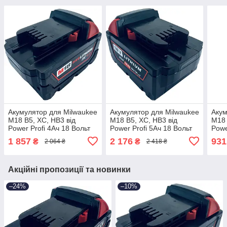
Акумулятор для Milwaukee
Акумулятор для Milwaukee
Акум
M18 B5, XC, HB3 від
M18 B5, XC, HB3 від
M18 
Power Profi 4Ач 18 Вольт
Power Profi 5Ач 18 Вольт
Powe
C18B Li-ion, 4
C18B Li-ion, 5
C18B
1 857
2 176
931
₴
₴
2 064 ₴
2 418 ₴
Акційні пропозиції та новинки
–24%
–10%