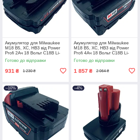
Акумулятор для Milwaukee
Акумулятор для Milwaukee
M18 B5, XC, HB3 від Power
M18 B5, XC, HB3 від Power
Profi 2Ач 18 Вольт C18B Li-
Profi 4Ач 18 Вольт C18B Li-
ion, 2
ion, 4
Готово до відправки
Готово до відправки
931
1 857
₴
₴
1 230 ₴
2 064 ₴
–10%
–4%