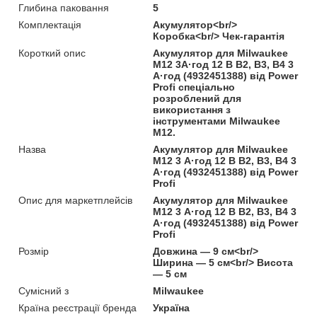
Глибина паковання
5
Комплектація
Акумулятор<br/>
Коробка<br/> Чек-гарантія
Короткий опис
Акумулятор для Milwaukee
M12 3А·год 12 В B2, B3, B4 3
А·год (4932451388) від Power
Profi спеціально
розроблений для
використання з
інструментами Milwaukee
M12.
Назва
Акумулятор для Milwaukee
M12 3 А·год 12 В B2, B3, B4 3
А·год (4932451388) від Power
Profi
Опис для маркетплейсів
Акумулятор для Milwaukee
M12 3 А·год 12 В B2, B3, B4 3
А·год (4932451388) від Power
Profi
Розмір
Довжина — 9 см<br/>
Ширина — 5 см<br/> Висота
— 5 см
Сумісний з
Milwaukee
Країна реєстрації бренда
Україна