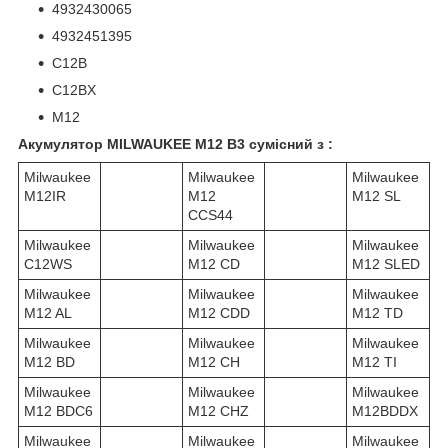
4932430065
4932451395
C12B
C12BX
M12
Акумулятор MILWAUKEE M12 B3 сумісний з :
Milwaukee
Milwaukee
Milwaukee
M12IR
M12
M12 SL
CCS44
Milwaukee
Milwaukee
Milwaukee
C12WS
M12 CD
M12 SLED
Milwaukee
Milwaukee
Milwaukee
M12 AL
M12 CDD
M12 TD
Milwaukee
Milwaukee
Milwaukee
M12 BD
M12 CH
M12 TI
Milwaukee
Milwaukee
Milwaukee
M12 BDC6
M12 CHZ
M12BDDX
Milwaukee
Milwaukee
Milwaukee