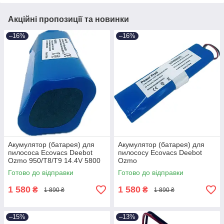
Акційні пропозиції та новинки
–16%
–16%
Акумулятор (батарея) для
Акумулятор (батарея) для
пилососа Ecovacs Deebot
пилососу Ecovacs Deebot
Ozmo 950/T8/T9 14.4V 5800
Ozmo
mAh [Deebot-Ozmo], 5.80
900/901/905/920/930/937
Готово до відправки
Готово до відправки
14.4V 3500mAh [Deebot-
Ozmo-900], 3.50
1 580
1 580
₴
₴
1 890 ₴
1 890 ₴
–15%
–13%