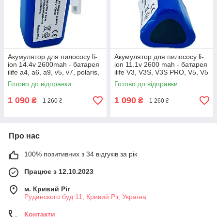
Акумулятор для пилососу li-
Акумулятор для пилососу li-
ion 14.4v 2600mah - батарея
ion 11.1v 2600 mah - батарея
ilife a4, a6, a9, v5, v7, polaris,
ilife V3, V3S, V3S PRO, V5, V5
liectroux x5s та інші, 2.60
PRO, V5S, CW310, 2.60
Готово до відправки
Готово до відправки
1 090
1 090
₴
₴
1 260 ₴
1 260 ₴
Про нас
100% позитивних з 34 відгуків за рік
Працює з 12.10.2023
м. Кривий Ріг
Руданского буд 11, Кривий Ріг, Україна
Контакти