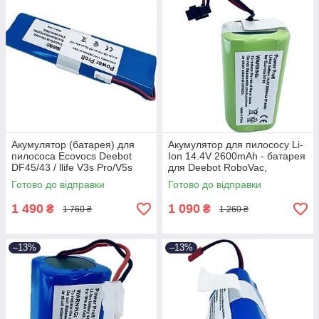
Акумулятор (батарея) для
Акумулятор для пилососу Li-
пилососа Ecovocs Deebot
Ion 14.4V 2600mAh - батарея
DF45/43 / llife V3s Pro/V5s
для Deebot RoboVac,
Pro/V50/V8s/X750 14.4V
Mamibot, Ecovacs Deebot,
Готово до відправки
Готово до відправки
2900mAh, 2.90
Tesvor, 2.60
1 490
1 090
₴
₴
1 760 ₴
1 260 ₴
–13%
–13%