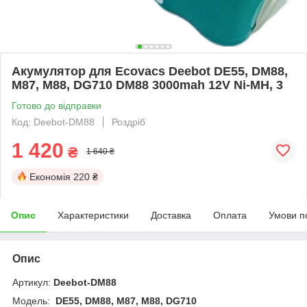
Акумулятор для Ecovacs Deebot DE55, DM88,
M87, M88, DG710 DM88 3000mah 12V Ni-MH, 3
Готово до відправки
Код: Deebot-DM88
Роздріб
1 420
₴
1 640 ₴
Економія
220 ₴
Опис
Характеристики
Доставка
Оплата
Умови п
Опис
Артикул:
Deebot-DM88
Модель:
DE55, DM88, M87, M88, DG710