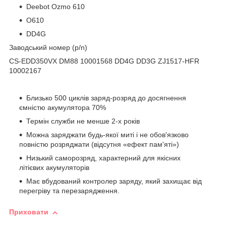
Deebot Ozmo 610
O610
DD4G
Заводський номер (p/n)
CS-EDD350VX DM88 10001568 DD4G DD3G ZJ1517-HFR
10002167
Близько 500 циклів заряд-розряд до досягнення
ємністю акумулятора 70%
Термін служби не менше 2-х років
Можна заряджати будь-якої миті і не обов'язково
повністю розряджати (відсутня «ефект пам'яті»)
Низький саморозряд, характерний для якісних
літієвих акумуляторів
Має вбудований контролер заряду, який захищає від
перегріву та перезарядження.
Приховати