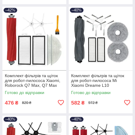
–42%
–40%
Комплект фільтрів та щіток
Комплект фільтрів та щіток
для робот-пилососа Xiaomi,
для робот-пилососа Mi
Roborock Q7 Max, Q7 Max
Xiaomi Dreame L10
plus, T8
Prime/Ultra/L10s
Готово до відправки
Готово до відправки
476
582
₴
₴
820 ₴
972 ₴
–40%
–40%