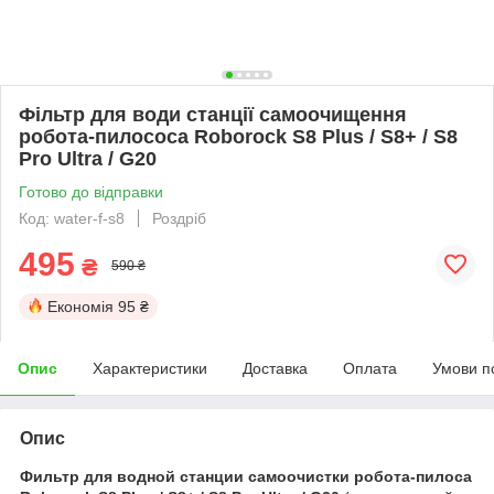
Фільтр для води станції самоочищення
робота-пилососа Roborock S8 Plus / S8+ / S8
Pro Ultra / G20
Готово до відправки
Код: water-f-s8
Роздріб
495
₴
590 ₴
Економія
95 ₴
Опис
Характеристики
Доставка
Оплата
Умови п
Опис
Фильтр для водной станции самоочистки робота-пилоса