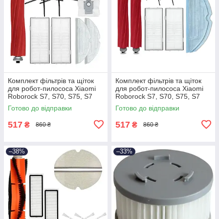
Комплект фільтрів та щіток
Комплект фільтрів та щіток
для робот-пилососа Xiaomi
для робот-пилососа Xiaomi
Roborock S7, S70, S75, S7
Roborock S7, S70, S75, S7
Max, s7 MaxV, T7S, Plus S7,
Max, s7 MaxV, T7S, Plus S7
Готово до відправки
Готово до відправки
Max Ultra
517
517
₴
₴
860 ₴
860 ₴
–38%
–33%