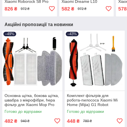
Xiaomi Roborock S8 Pro
Xiaomi Dreame L10
Xiao
Ultra, S8, S8 Plus Best
Prime/Ultra/L10s
X10+
826
582
578
₴
₴
972 ₴
972 ₴
S10 
Акційні пропозиції та новинки
–49%
–43%
Основна щітка, бокова щітка,
Комплект фільтрів для
швабра з мікрофібри, hepa
робота-пилососа Xiaomi Mi
фільтр для Xiaomi Mop Pro
Home (Mijia) G1 Robot
Vacuum Mop Essential
Готово до відправки
Готово до відправки
MJSTG1
482
448
₴
₴
940 ₴
780 ₴