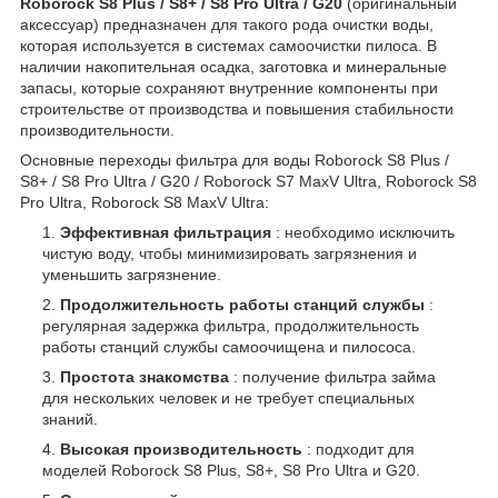
Roborock S8 Plus / S8+ / S8 Pro Ultra / G20
(оригинальный
аксессуар) предназначен для такого рода очистки воды,
которая используется в системах самоочистки пилоса. В
наличии накопительная осадка, заготовка и минеральные
запасы, которые сохраняют внутренние компоненты при
строительстве от производства и повышения стабильности
производительности.
Основные переходы фильтра для воды Roborock S8 Plus /
S8+ / S8 Pro Ultra / G20 / Roborock S7 MaxV Ultra, Roborock S8
Pro Ultra, Roborock S8 MaxV Ultra:
Эффективная фильтрация
: необходимо исключить
чистую воду, чтобы минимизировать загрязнения и
уменьшить загрязнение.
Продолжительность работы станций службы
:
регулярная задержка фильтра, продолжительность
работы станций службы самоочищена и пилососа.
Простота знакомства
: получение фильтра займа
для нескольких человек и не требует специальных
знаний.
Высокая производительность
: подходит для
моделей Roborock S8 Plus, S8+, S8 Pro Ultra и G20.