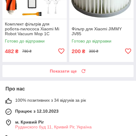
Комплект фільтрів для
робота-пилососа Xiaomi Mi
Фільтр для Xiaomi JIMMY
Robot Vacuum Mop 1С
JV85
STYTJ01ZHM SKV4093GL
Готово до відправки
Готово до відправки
STYTJ02ZHM STYTJ03ZHM
482
200
₴
₴
780 ₴
300 ₴
Показати ще
Про нас
100% позитивних з 34 відгуків за рік
Працює з 12.10.2023
м. Кривий Ріг
Руданского буд 11, Кривий Ріг, Україна