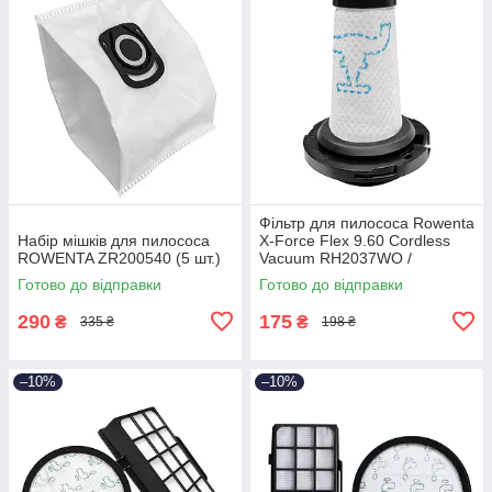
Фільтр для пилососа Rowenta
Набір мішків для пилососа
X-Force Flex 9.60 Cordless
ROWENTA ZR200540 (5 шт.)
Vacuum RH2037WO /
RH2038WO (ZR009010,
Готово до відправки
Готово до відправки
ZR009012)
290
175
₴
₴
335 ₴
198 ₴
–10%
–10%