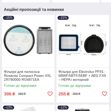
Акційні пропозиції та новинки
–15%
–15%
Фільтри для пилососа
Фільтри для Electrolux PF91-
Rowenta Compact Power XXL
6BWF/5BTF/5EBF + AEG FX9
ZR780000 RO4871EA
– HEPA і моторний
RO4881EA RO4826EA (H523)
Готово до відправки
Готово до відправки
BEST
306
255
₴
₴
360 ₴
300 ₴
–13%
–12%