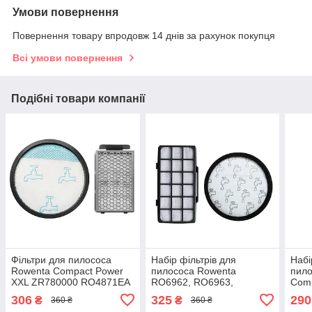
Умови повернення
Повернення товару впродовж 14 днів за рахунок покупця
Всі умови повернення
Подібні товари компанії
Фільтри для пилососа
Набір фільтрів для
Набі
Rowenta Compact Power
пилососа Rowenta
пило
XXL ZR780000 RO4871EA
RO6962, RO6963,
Com
RO4881EA RO4826EA
RO6971, RO6984 BEST
RO3
306
325
290
₴
₴
360 ₴
360 ₴
(H523) BEST
(H21