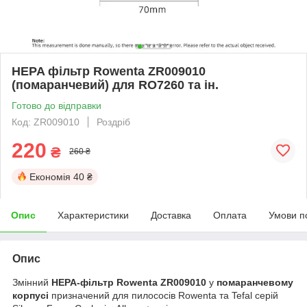
HEPA фільтр Rowenta ZR009010
(помаранчевий) для RO7260 та ін.
Готово до відправки
Код: ZR009010
Роздріб
220
₴
260 ₴
Економія
40 ₴
Опис
Характеристики
Доставка
Оплата
Умови п
Опис
Змінний
HEPA-фільтр Rowenta ZR009010
у
помаранчевому
корпусі
призначений для пилососів Rowenta та Tefal серій