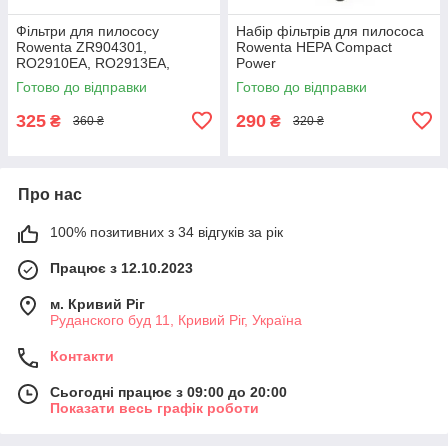
Фільтри для пилососу
Набір фільтрів для пилососа
Rowenta ZR904301,
Rowenta HEPA Compact
RO2910EA, RO2913EA,
Power
RO2915EA, RO2932EA,
RO3715/RO3759/RO3798/RO
Готово до відправки
Готово до відправки
RO2933EA, RO2957EA Best
3799 (H212) BEST
325
290
₴
₴
360 ₴
320 ₴
Про нас
100% позитивних з 34 відгуків за рік
Працює з 12.10.2023
м. Кривий Ріг
Руданского буд 11, Кривий Ріг, Україна
Контакти
Сьогодні працює з 09:00 до 20:00
Показати весь графік роботи