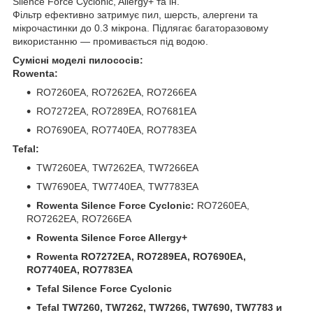
Silence Force Cyclonic, Allergy+ та ін.
Фільтр ефективно затримує пил, шерсть, алергени та
мікрочастинки до 0.3 мікрона. Підлягає багаторазовому
використанню — промивається під водою.
Сумісні моделі пилососів:
Rowenta:
RO7260EA, RO7262EA, RO7266EA
RO7272EA, RO7289EA, RO7681EA
RO7690EA, RO7740EA, RO7783EA
Tefal:
TW7260EA, TW7262EA, TW7266EA
TW7690EA, TW7740EA, TW7783EA
Rowenta Silence Force Cyclonic:
RO7260EA,
RO7262EA, RO7266EA
Rowenta Silence Force Allergy+
Rowenta RO7272EA, RO7289EA, RO7690EA,
RO7740EA, RO7783EA
Tefal Silence Force Cyclonic
Tefal TW7260, TW7262, TW7266, TW7690, TW7783 и