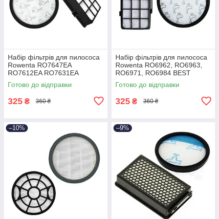
Набір фільтрів для пилососа
Набір фільтрів для пилососа
Rowenta RO7647EA
Rowenta RO6962, RO6963,
RO7612EA RO7631EA
RO6971, RO6984 BEST
RO7643EA RO7673EA BEST
Готово до відправки
Готово до відправки
325
325
₴
₴
360 ₴
360 ₴
–10%
–9%