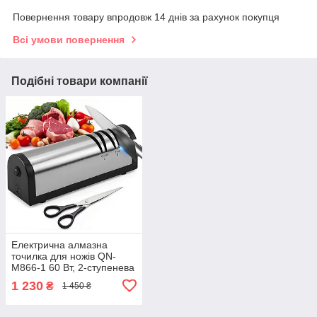
Повернення товару впродовж 14 днів за рахунок покупця
Всі умови повернення
Подібні товари компанії
Електрична алмазна
точилка для ножів QN-
M866-1 60 Вт, 2-ступенева
заточка, для ножів і
1 230
₴
1 450 ₴
ножиць, нержавіюча сталь