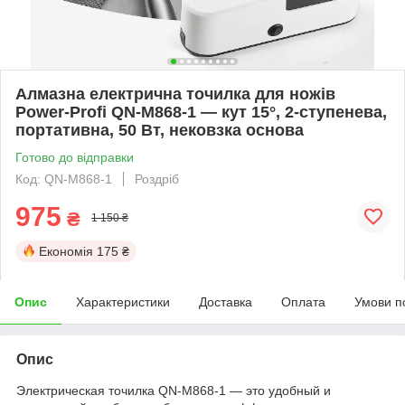
Алмазна електрична точилка для ножів
Power-Profi QN-M868-1 — кут 15°, 2-ступенева,
портативна, 50 Вт, нековзка основа
Готово до відправки
Код: QN-M868-1
Роздріб
975
₴
1 150 ₴
Економія
175 ₴
Опис
Характеристики
Доставка
Оплата
Умови п
Опис
Электрическая точилка QN-M868-1 — это удобный и