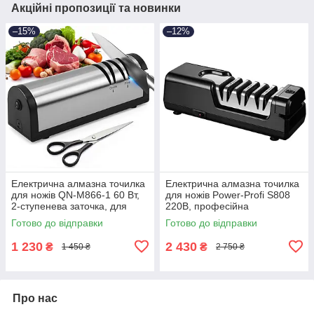
Акційні пропозиції та новинки
–15%
–12%
Електрична алмазна точилка
Електрична алмазна точилка
для ножів QN-M866-1 60 Вт,
для ножів Power-Profi S808
2-ступенева заточка, для
220В, професійна
ножів і ножиць, нержавіюча
багатофункціональна
Готово до відправки
Готово до відправки
сталь
ножеточка
1 230
2 430
₴
₴
1 450 ₴
2 750 ₴
Про нас