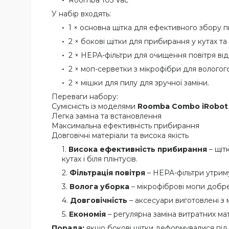
Roomba 105 Vac
У набір входять:
1 × основна щітка для ефективного збору пи
2 × бокові щітки для прибирання у кутах та б
2 × HEPA-фільтри для очищення повітря від
2 × моп-серветки з мікрофібри для волого
2 × мішки для пилу для зручної заміни.
Переваги набору:
Сумісність із моделями
Roomba Combo iRobot E
Легка заміна та встановлення
Максимальна ефективність прибирання
Довговічні матеріали та висока якість
Висока ефективність прибирання
– щіт
кутах і біля плінтусів.
Фільтрація повітря
– HEPA-фільтри утриму
Волога уборка
– мікрофіброві мопи добре
Довговічність
– аксесуари виготовлені з 
Економія
– регулярна заміна витратних ма
Порада:
якщо бокові щітки деформувалися під ч