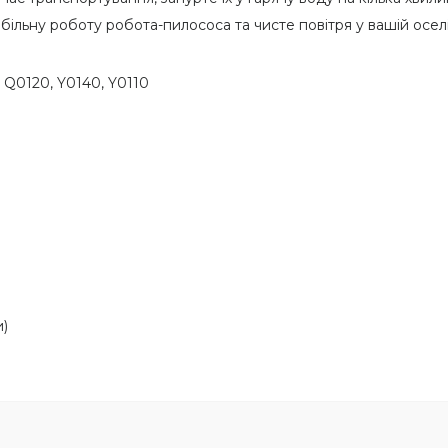
абільну роботу робота-пилососа та чисте повітря у вашій оселі
 Q0120, Y0140, Y0110
и)