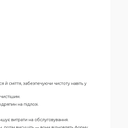
ся й сміття, забезпечуючи чистоту навіть у
 чистішим.
дряпин на підлозі.
еншує витрати на обслуговування.
н, потім висушіть — вони відновлять форму.