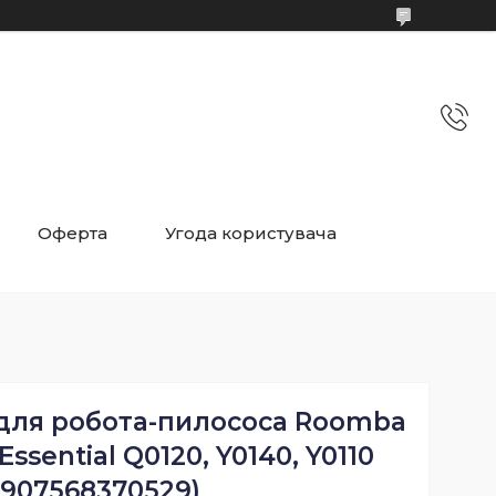
Оферта
Угода користувача
 для робота-пилососа Roomba
ssential Q0120, Y0140, Y0110
5907568370529)