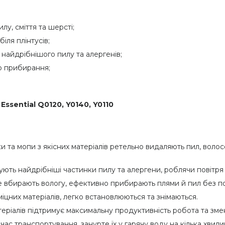
лу, сміття та шерсті;
іля плінтусів;
 найдрібнішого пилу та алергенів;
го прибирання;
ssential Q0120, Y0140, Y0110
ки та мопи з якісних матеріалів ретельно видаляють пил, волос
ють найдрібніші частинки пилу та алергени, роблячи повітря
 вбирають вологу, ефективно прибирають плями й пил без по
міцних матеріалів, легко встановлюються та знімаються.
теріалів підтримує максимальну продуктивність робота та зм
ас транспортування, занурте їх у гарячу воду на кілька хвили