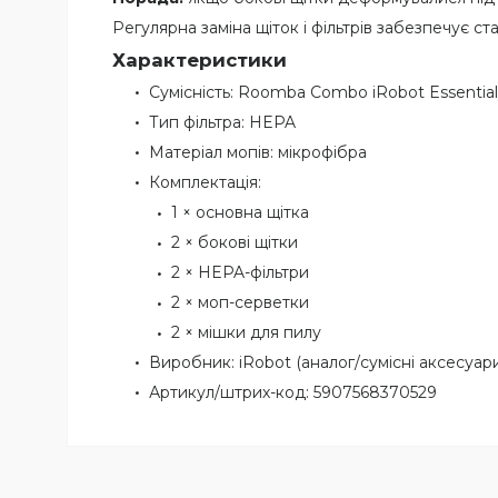
Регулярна заміна щіток і фільтрів забезпечує ст
Характеристики
Сумісність: Roomba Combo iRobot Essential
Тип фільтра: HEPA
Матеріал мопів: мікрофібра
Комплектація:
1 × основна щітка
2 × бокові щітки
2 × HEPA-фільтри
2 × моп-серветки
2 × мішки для пилу
Виробник: iRobot (аналог/сумісні аксесуар
Артикул/штрих-код: 5907568370529