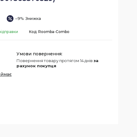
–9%
відправки
Код:
Roomba-Combo
повернення товару протягом 14 днів
за
рахунок покупця
иймає