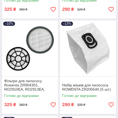
Готово до відправки
Готово до відправки
3799 (H212) BEST
325
290
₴
₴
360 ₴
320 ₴
–10%
–13%
Фільтри для пилососу
Rowenta ZR904301,
Набір мішків для пилососа
RO2910EA, RO2913EA,
ROWENTA ZR200540 (5 шт.)
RO2915EA, RO2932EA,
Готово до відправки
Готово до відправки
RO2933EA, RO2957EA Best
325
290
₴
₴
360 ₴
335 ₴