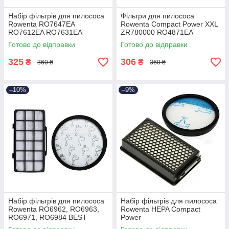
Набір фільтрів для пилососа
Фільтри для пилососа
Rowenta RO7647EA
Rowenta Compact Power XXL
RO7612EA RO7631EA
ZR780000 RO4871EA
RO7643EA RO7673EA BEST
RO4881EA RO4826EA (H523)
Готово до відправки
Готово до відправки
BEST
325
306
₴
₴
360 ₴
360 ₴
–10%
–9%
Набір фільтрів для пилососа
Набір фільтрів для пилососа
Rowenta RO6962, RO6963,
Rowenta HEPA Compact
RO6971, RO6984 BEST
Power
RO3715/RO3759/RO3798/RO