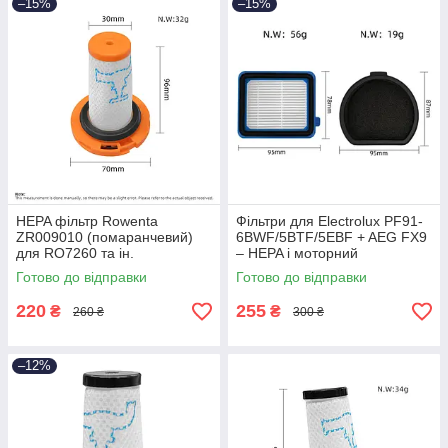
–15%
–15%
HEPA фільтр Rowenta
Фільтри для Electrolux PF91-
ZR009010 (помаранчевий)
6BWF/5BTF/5EBF + AEG FX9
для RO7260 та ін.
– HEPA і моторний
Готово до відправки
Готово до відправки
220
255
₴
₴
260 ₴
300 ₴
–12%