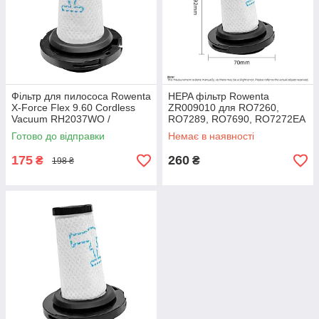
Фільтр для пилососа Rowenta
HEPA фільтр Rowenta
X-Force Flex 9.60 Cordless
ZR009010 для RO7260,
Vacuum RH2037WO /
RO7289, RO7690, RO7272EA
RH2038WO (ZR009010,
та ін.
Готово до відправки
Немає в наявності
ZR009012)
175
260
₴
₴
198 ₴